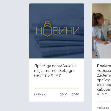
Прием за попълване на
Практи
незаетите свободни
по хими
места в ХТМУ
Девето
провед
експер
лабора
ХТМУ
Новини
28 Юли 2026
Новини