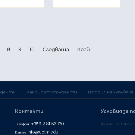
8
9
10
Следваща
Край
денти
Кандидат-студенти
Профил на купувача
Контакти
Условия за п
Защита на ли
Телефон: +359 2 81 63 120
Имейл: info@uctm.edu