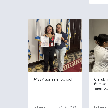
JASSY Summer School
Стаж 
висше 
заето
Новини
23 Юли 2026
Новини