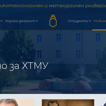
икотехнологичен и металургичен универ
Научна дейност
Студенти
Новин
о за ХТМУ