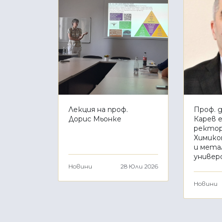
Лекция на проф.
Проф. д
Дорис Мьонке
Карев е
ректор
Химико
и мета
универ
Новини
28 Юли 2026
Новини