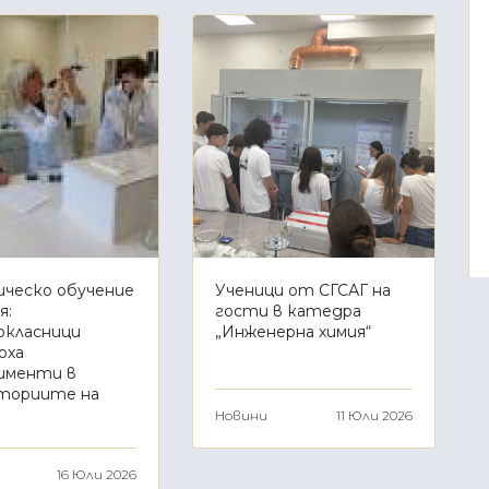
ческо обучение
Ученици от СГСАГ на
я:
гости в катедра
класници
„Инженерна химия“
оха
именти в
ториите на
Новини
11 Юли 2026
16 Юли 2026