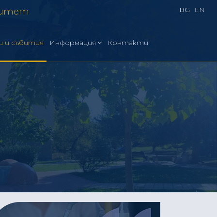
BG
EN
ситет
и и събития
Информация
Контакти