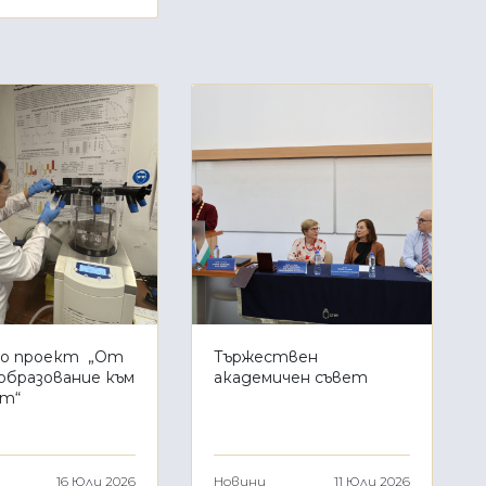
по проект „От
Тържествен
образование към
академичен съвет
ст“
16 Юли 2026
Новини
11 Юли 2026