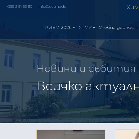
Хим
+359 2 81 63 110
info@uctm.edu
ПРИЕМ 2026
ХТМУ
Учебна дейност
Новини и събития
Всичко актуалн