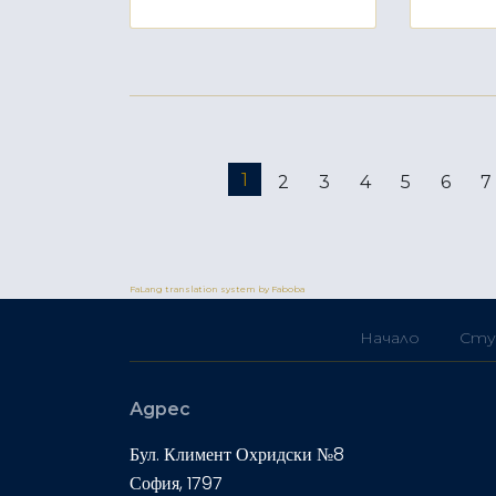
1
2
3
4
5
6
7
FaLang translation system by Faboba
Начало
Сту
Адрес
Бул. Климент Охридски №8
София, 1797