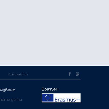
Контакти
Еразъм+
олзване
чните данни