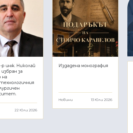
-р инж. Николай
Издадена монография
 избран за
 на
технологичния
лургичен
ситет.
Новини
13 Юли 2026
22 Юли 2026