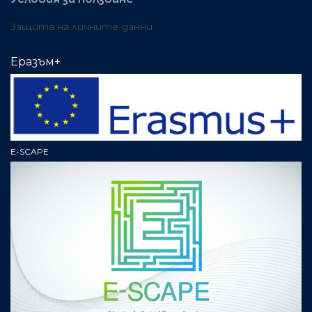
Защита на личните данни
Еразъм+
E-SCAPE