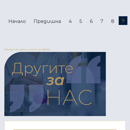
9
Начало
Предишна
4
5
6
7
8
FaLang translation system by Faboba