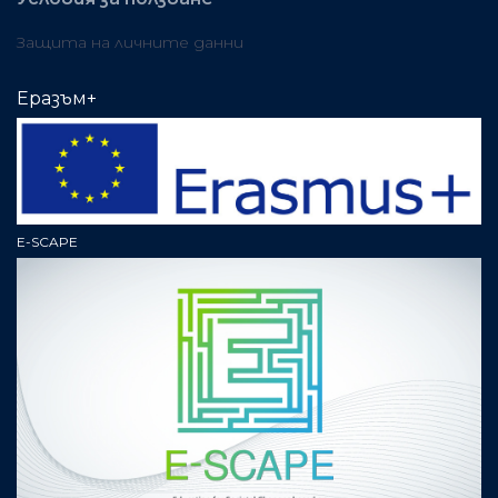
Защита на личните данни
Еразъм+
E-SCAPE