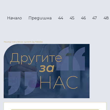
Начало
Предишна
44
45
46
47
48
FaLang translation system by Faboba