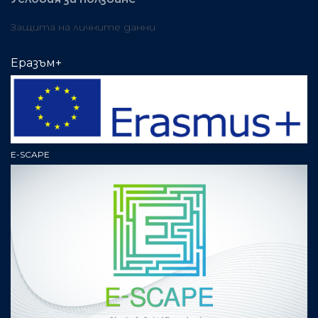
Защита на личните данни
Еразъм+
E-SCAPE