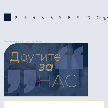
1
2
3
4
5
6
7
8
9
10
След
FaLang translation system by Faboba