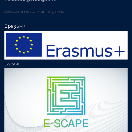
Защита на личните данни
Еразъм+
E-SCAPE