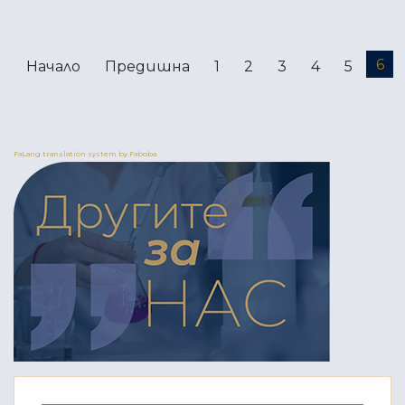
6
Начало
Предишна
1
2
3
4
5
FaLang translation system by Faboba