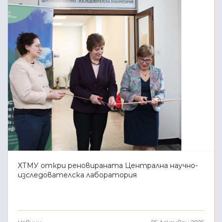
ХТМУ откри реновираната Централна научно-
изследователска лаборатория