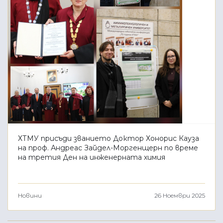
ХТМУ присъди званието Доктор Хонорис Кауза
на проф. Андреас Зайдел-Моргенщерн по време
на третия Ден на инженерната химия
Новини
26 Ноември 2025