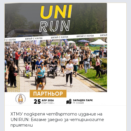
ХТМУ подкрепя четвъртото издание на
UNIRUN: Бягаме заедно за четириногите
приятели