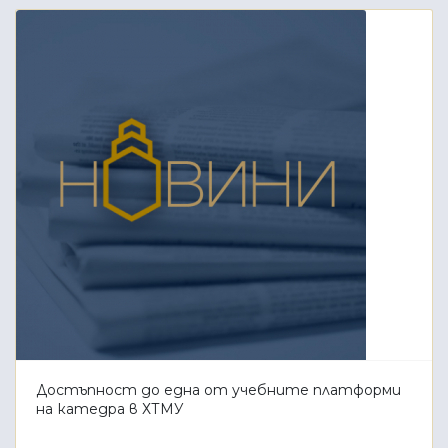
Достъпност до една от учебните платформи
на катедра в ХТМУ