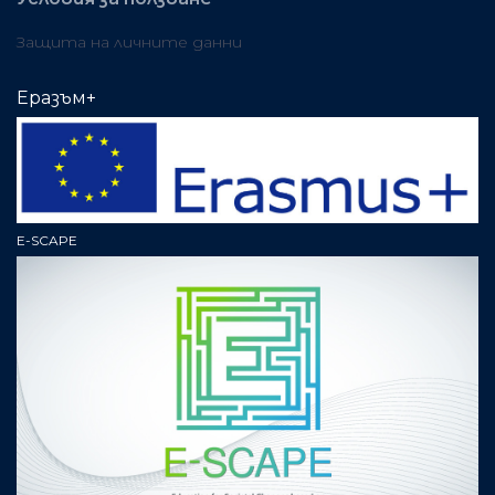
Защита на личните данни
Еразъм+
E-SCAPE