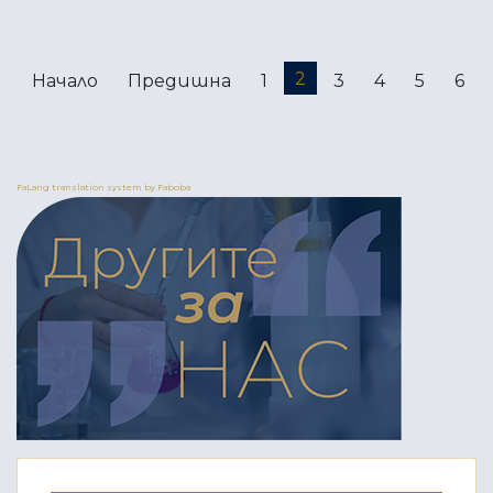
2
Начало
Предишна
1
3
4
5
6
FaLang translation system by Faboba