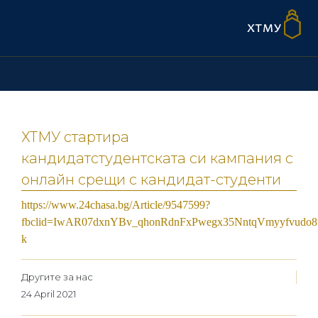
ХТМУ стартира
кандидатстудентската си кампания с
онлайн срещи с кандидат-студенти
https://www.24chasa.bg/Article/9547599?
fbclid=IwAR07dxnYBv_qhonRdnFxPwegx35NntqVmyyfvudo8u
k
Другите за нас
24 April 2021