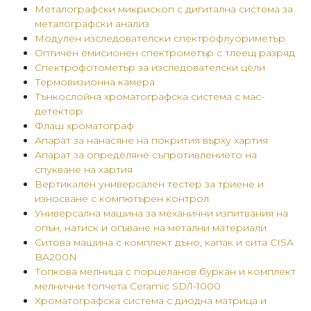
Металографски микрископ с дигитална система за
металографски анализ
Модулен изследователски спектрофлуориметър
Оптичен емисионен спектрометър с тлеещ разряд
Спектрофотометър за изследователски цели
Термовизионна камера
Тънкослойна хроматографска система с мас-
детектор
Флаш хроматограф
Апарат за нанасяне на покрития върху хартия
Апарат за определяне съпротивлението на
спукване на хартия
Вертикален универсален тестер за триене и
износване с компютърен контрол
Универсална машина за механични изпитвания на
опън, натиск и огъване на метални материали
Ситова машина с комплект дъно, капак и сита CISA
BA200N
Топкова мелница с порцеланов буркан и комплект
мелнични топчета Ceramic SD/1-1000
Хроматографска система с диодна матрица и