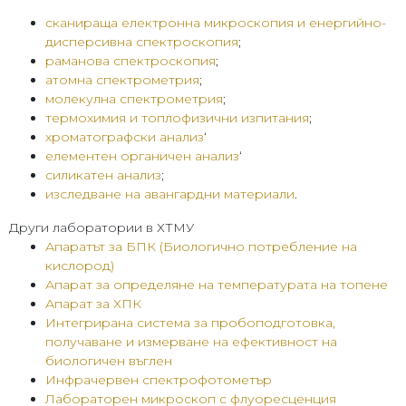
сканираща електронна микроскопия и енергийно-
дисперсивна спектроскопия
;
раманова спектроскопия
;
атомна спектрометрия
;
молекулна спектрометрия
;
термохимия и топлофизични изпитания
;
хроматографски анализ
‘
елементен органичен анализ
‘
силикатен анализ
;
изследване на авангардни материали
.
Други лаборатории в ХТМУ
Апаратът за БПК (Биологично потребление на
кислород)
Апарат за определяне на температурата на топене
Апарат за
Х
ПК
Интегрирана система за пробоподготовка,
получаване и измерване на ефективност на
биологичен въглен
Инфрачервен спектрофотометър
Лабораторен микроскоп с флуоресценция