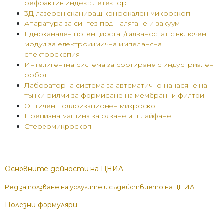
рефрактив индекс детектор
3Д лазерен сканиращ конфокален микроскоп
Апаратура за синтез под налягане и вакуум
Едноканален потенциостат/галваностат с включен
модул за електрохимична импедансна
спектроскопия
И
нтелигентна система за сортиране с индустриален
робот
Лабораторна система за автоматично нанасяне на
тънки филми за формиране на мембранни филтри
Оптичен поляризационен микроскоп
Прецизна машина за рязане и шлайфане
Стереомикроскоп
Основните дейности на ЦНИЛ
Ред за ползване на услугите и съдействието на
ЦНИЛ
Полезни формуляри