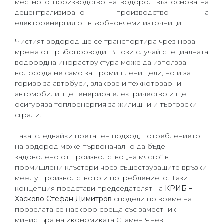
местното производство на водород въз основа на
децентрализирано производство на
електроенергия от възобновяеми източници.
Чистият водород ще се транспортира чрез нова
мрежа от тръбопроводи. В този случай специалната
водородна инфраструктура може да използва
водорода не само за промишлени цели, но и за
гориво за автобуси, влакове и тежкотоварни
автомобили, ще генерира електричество и ще
осигурява топлоенергия за жилищни и търговски
сгради.
Така, следвайки поетапен подход, потреблението
на водород може първоначално да бъде
задоволено от производство „на място“ в
промишлени клъстери чрез съществуващите връзки
между производството и потреблението. Тази
концепция представи председателят на
КРИБ –
Хасково Стефан Димитров
сподели по време на
провелата се наскоро среща със заместник-
министъра на икономиката Стамен Янев.