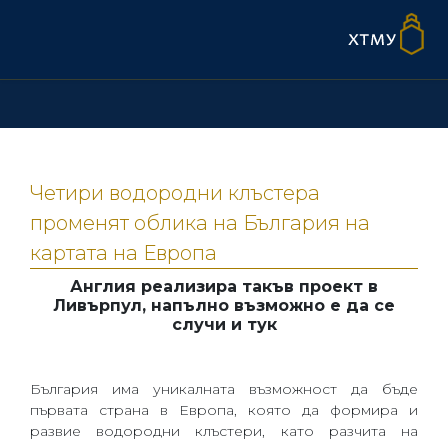
Четири водородни клъстера
променят облика на България на
картата на Европа
Англия реализира такъв проект в
Ливърпул, напълно възможно е да се
случи и тук
България има уникалната възможност да бъде
първата страна в Европа, която да формира и
развие водородни клъстери, като разчита на