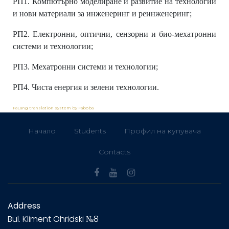
РП1. Компютърно моделиране и развитие на технологии
и нови материали за инженеринг и реинженеринг;
РП2. Електронни, оптични, сензорни и био‐мехатронни
системи и технологии;
РП3. Мехатронни системи и технологии;
РП4. Чиста енергия и зелени технологии.
FaLang translation system by Faboba
Начало
Students
Профил на купувача
Contacts
Address
Bul.
Kliment Ohridski №8