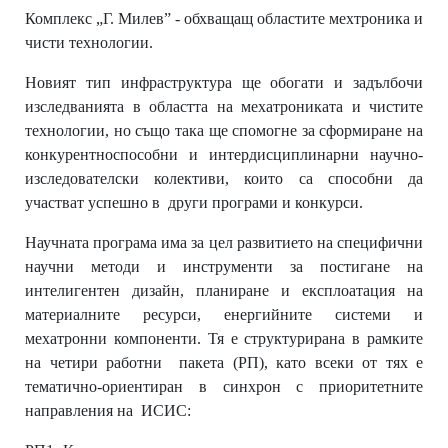
Комплекс „Г. Милев” ‐ обхващащ областите мехтроника и
чисти технологии.
Новият тип инфраструктура ще обогати и задълбочи
изследванията в областта на мехатрониката и чистите
технологии, но също така ще спомогне за сформиране на
конкурентноспособни и интердисциплинарни научно‐
изследователски колективи, които са способни да
участват успешно в други програми и конкурси.
Научната програма
има за цел развитието на специфични
научни методи и инструменти за постигане на
интелигентен дизайн, планиране и експлоатация на
материалните ресурси, енергийните системи и
мехатронни компоненти. Тя е структурирана в рамките
на четири работни пакета (РП), като всеки от тях е
тематично‐ориентиран в синхрон с приоритетните
направления на ИСИС: