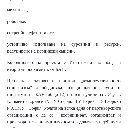
механика ,
роботика,
енергийна
ефективност,
устойчиво
използване
на
суровини и ресурси,
редуциране на парникови емисии.
Координатор
на проекта е Институтът по обща и
неорганична химия към БАН.
Центърът
е
съставен
на
принципа
„комплементарност‐
синергизъм”
и
обединява
водещи
научни групи от
институти на БАН (общо 12) и висши училища СУ „Св.
Климент Охридски”, ТУ‐София, ТУ‐Варна, ТУ‐Габрово
и ХТМУ ‐ София. Ролята на всяка една от партньорските
организации е да се координират, организират и
провеждат независими научно‐изследователски дейности