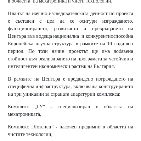
в областта на мехатроника и чисти технологии.
Планът
на
научно
-
изследователската
дейност
по
проекта
е
съставен
с
цел
да
се
осигури
изграждането,
функционирането, развитието и превръщането на
Центъра във водеща национална и конкурентноспособна
Европейска научна структура в рамките на 10 годишен
период. По този начин проектът ще има добавена
стойност към реализирането на програмата за устойчив и
интелигентен икономически растеж на България.
В рамките на Центъра е предвидено изграждането на
специфична инфраструктура, включваща конструирането
на три уникални за страната апаратурни комплекса:
Комплекс „ТУ” ‐ специализиран в областта на
мехатрониката,
Комплекс „Лозенец” ‐ насочен предимно в областта на
чистите технологии,