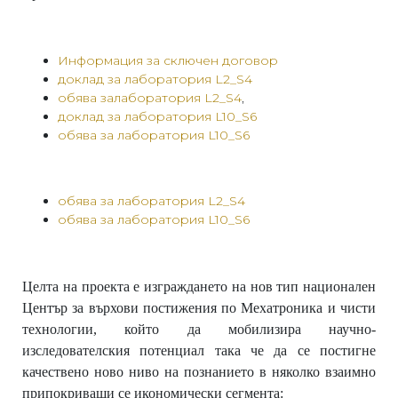
Информация за сключен договор
доклад за лаборатория L2_S4
обява залаборатория L2_S4
,
доклад за лаборатория L10_S6
обява за лаборатория L10_S6
обява за лаборатория L2_S4
обява за лаборатория L10_S6
Целта на проекта
е изграждането на нов тип национален
Център за върхови постижения по
Мехатроника и чисти
технологии, който да мобилизира научно‐
изследователския потенциал така
ч
e
да
се
постигне
качествено
ново
ниво
на
познанието
в
няколко взаимно
припокриващи
се икономически сегмента: