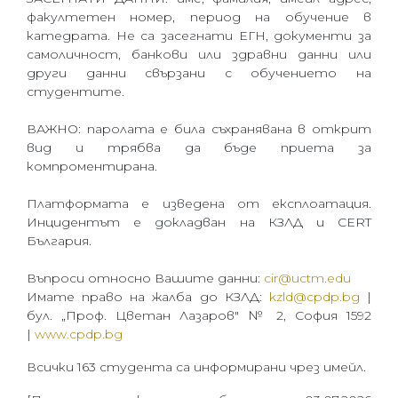
факултетен номер, период на обучение в
катедрата. Не са засегнати ЕГН, документи за
самоличност, банкови или здравни данни или
други данни свързани с обучението на
студентите.
ВАЖНО: паролата е била съхранявана в открит
вид и трябва да бъде приета за
компроментирана.
Платформата е изведена от експлоатация.
Инцидентът е докладван на КЗЛД и CERT
България.
Въпроси относно Вашите данни:
cir@uctm.edu
Имате право на жалба до КЗЛД:
kzld@cpdp.bg
|
бул. „Проф. Цветан Лазаров" № 2, София 1592
|
www.cpdp.bg
Всички 163 студента са информирани чрез имейл.