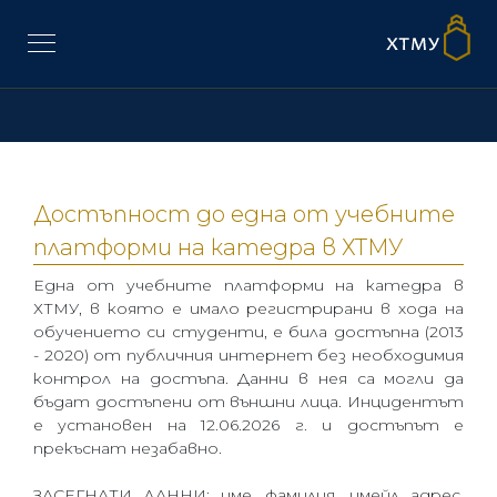
Достъпност до една от учебните
платформи на катедра в ХТМУ
Една от учебните платформи на катедра в
ХТМУ, в която е имало регистрирани в хода на
обучението си студенти, е била достъпна (2013
- 2020) от публичния интернет без необходимия
контрол на достъпа. Данни в нея са могли да
бъдат достъпени от външни лица. Инцидентът
е установен на 12.06.2026 г. и достъпът е
прекъснат незабавно.
ЗАСЕГНАТИ ДАННИ: име, фамилия, имейл адрес,