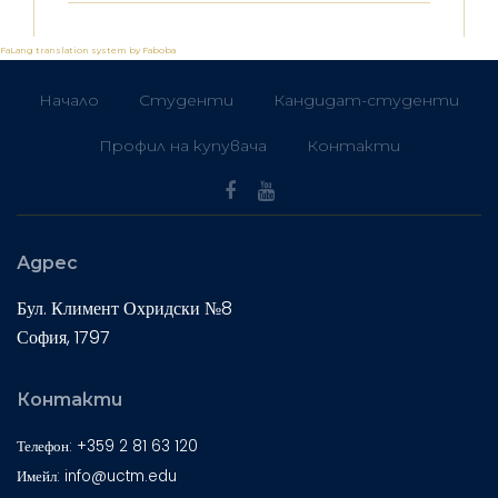
FaLang translation system by Faboba
Начало
Студенти
Кандидат-студенти
Профил на купувача
Контакти
Адрес
Бул. Климент Охридски №8
София, 1797
Контакти
Телефон: +359 2 81 63 120
Имейл: info@uctm.edu