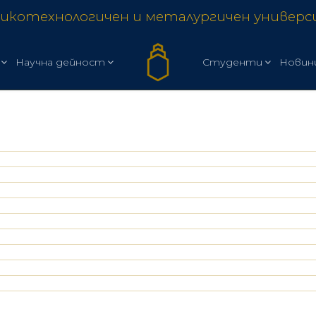
икотехнологичен и металургичен универ
Научна дейност
Студенти
Новин