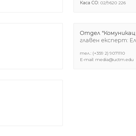
Каса СО:
02/9620 226
Отдел "Комуникац
главен експерт: Е
тел.: (+359 2) 9071110
E-mail: media@uctm.edu