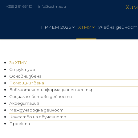
Хим
+359 2 81 63 110
info@uctm.edu
ПРИЕМ 2026
ХТМУ
Учебна дейност
За ХТМУ
Структура
Основни звена
Помощни звена
Библиотечно-информационен център
Социално-битови дейности
Акредитация
Международна дейност
Качество на обучението
Проекти