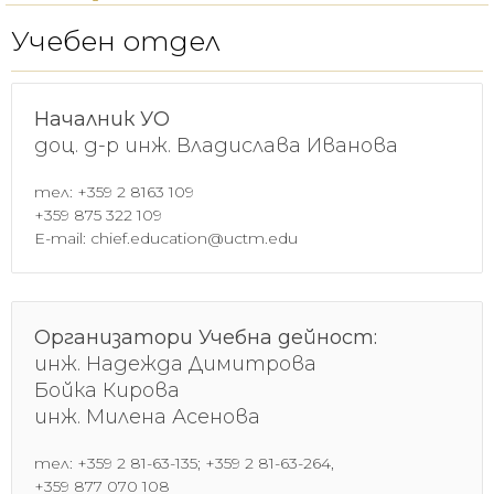
Учебен отдел
Началник УО
доц. д-р инж. Владислава Иванова
тел: +359 2 8163 109
+359 875 322 109
E-mail: chief.education@uctm.edu
Организатори Учебна дейност:
инж. Надежда Димитрова
Бойка Кирова
инж. Милена Асенова
тел: +359 2 81-63-135; +359 2 81-63-264,
+359 877 070 108