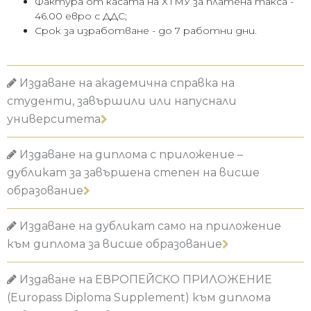
Фактура от касата на ХТМУ за платена такса -
46.00 евро с ДДС;
Срок за изработване - до 7 работни дни.
Издаване на академична справка на
студенти, завършили или напуснали
университета
Издаване на диплома с приложение –
дубликат за завършена степен на висше
образование
Издаване на дубликат само на приложение
към диплома за висше образование
Издаване на ЕВРОПЕЙСКО ПРИЛОЖЕНИЕ
(Europass Diploma Supplement) към диплома