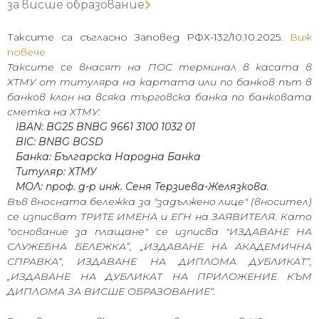
за висше образование
Таксите са съгласно Заповед РФХ-132/10.10.2025.
Виж
повече
Таксите се внасят на ПОС терминал в касата в
ХТМУ от титуляра на картата или по банков път в
банков клон на всяка търговска банка по банковата
сметка на ХТМУ:
IBAN: BG25 BNBG 9661 3100 1032 01
BIC: BNBG BGSD
Банка: Българска Народна Банка
Титуляр: ХТМУ
МОЛ: проф. д-р инж. Сеня Терзиева-Желязкова.
Във вносната бележка за "задължено лице" (вносител)
се изписват ТРИТЕ ИМЕНА и ЕГН на ЗАЯВИТЕЛЯ. Като
"основание за плащане" се изписва "ИЗДАВАНЕ НА
СЛУЖЕБНА БЕЛЕЖКА”, „ИЗДАВАНЕ НА АКАДЕМИЧНА
СПРАВКА“, ИЗДАВАНЕ НА ДИПЛОМА ДУБЛИКАТ“,
„ИЗДАВАНЕ НА ДУБЛИКАТ НА ПРИЛОЖЕНИЕ КЪМ
ДИПЛОМА ЗА ВИСШЕ ОБРАЗОВАНИЕ“.