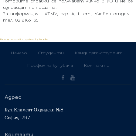
Готовите справки се получават лично в УО и не се
изпращат по пощата!
За информация - ХТМУ, сгр. А, II ет., Учебен отдел -
тел. 02 8163 135
FaLang translation system by Faboba
Начало
Студенти
Кандидат-студенти
Профил на купувача
Контакти
Адрес
Бул. Климент Охридски №8
София, 1797
Контакти