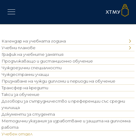
Календар на учебната година
Учебни планове
График на учебните занятия
Продължаващо и дистанционно обучение
Чуждоезични специалности
Чуждестранни учащи
Признаване на чужди дипломи и периоди на обучение
Трансфер на кредити
Такси за обучение
Договори за сътрудничество и преференции със средни
училища
Документи за студента
Методични указания за изработване и защита на дипломна
работа
Учебен отдел