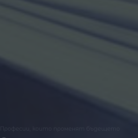
Професии, които променят бъдещето