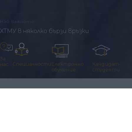
Най-важното
ХТМУ в няколко бързи връзки
За
Специалности
Електронно
Кандидат-
нас
обучение
студенти
Актуално
Новини и събития