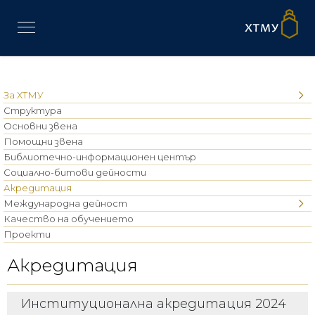
За ХТМУ
Структура
Основни звена
Помощни звена
Библиотечно-информационен център
Социално-битови дейности
Акредитация
Международна дейност
Качество на обучението
Проекти
Акредитация
Институционална акредитация 2024