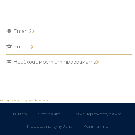
Етап 2
Етап 1
Необходимост от програмата
FaLang translation system by Faboba
Начало
Студенти
Кандидат-студенти
Профил на купувача
Контакти