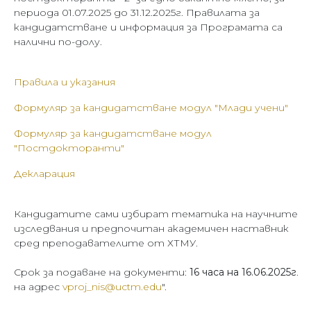
периода 01.07.2025 до 31.12.2025г. Правилата за
кандидатстване и информация за Програмата са
налични по-долу.
Правила и указания
Формуляр за кандидатстване модул "Млади учени"
Формуляр за кандидатстване модул
"Постдокторанти"
Декларация
Кандидатите сами избират тематика на научните
изследвания и предпочитан академичен наставник
сред преподавателите от ХТМУ.
Срок за подаване на документи:
16 часа на 16.06.2025г
.
на адрес
vproj_nis@uctm.edu
".