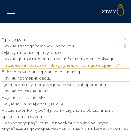
Процедури
Научно-изследователски проекти
Офис за трансфер на знание
Научна дейност годишни планове и отчетни доклади
Национална програма "Млади учени и постдокторанти"
Библиотечно-информационен център
Научни постерни сесии
Централна научноизследователска лаборатория
Научно списание: JCTM
Научно списание: SEE
Национална конференция ИТА
Национален конкурс "Изявен млад учен в областта на
органичната химия"
Подкрепа за развитие на проектна докторантура и
създаване на докторантско училище в Химикотехнологичен