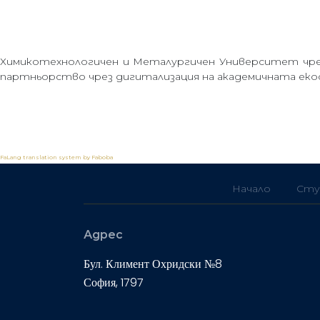
Химикотехнологичен и Металургичен Университет чрез
партньорство чрез дигитализация на академичната еко
FaLang translation system by Faboba
Начало
Сту
Адрес
Бул. Климент Охридски №8
София, 1797