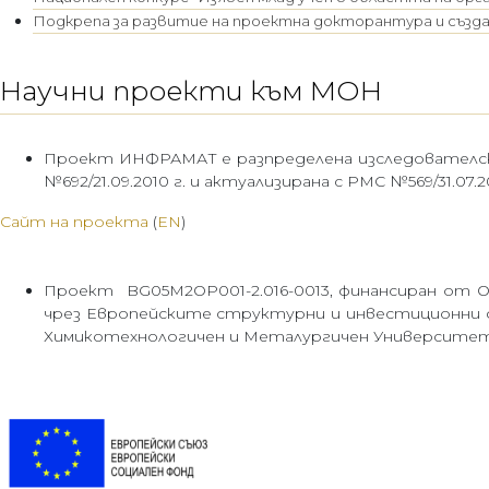
Подкрепа за развитие на проектна докторантура и създ
Научни проекти към МОН
Проект ИНФРАМАТ е разпределена изследователск
№692/21.09.2010 г. и актуализирана с РМС №569/31.07.20
Сайт на проекта
(
EN
)
Проект BG05M2OP001-2.016-0013, финансиран от О
чрез Европейските структурни и инвестиционни ф
Химикотехнологичен и Металургичен Университет