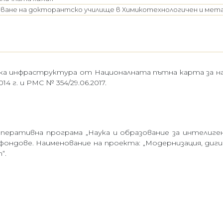
аване на докторантско училище в Химикотехнологичен и ме
а инфраструктура от Националната пътна карта за нау
14 г. и РМС № 354/29.06.2017.
перативна програма „Наука и образование за интелиге
ондове. Наименование на проекта: „Модернизация, диги
“.