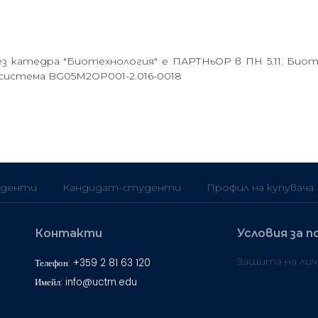
 катедра "Биотехнология" е ПАРТНьОР в ПН 5.11. Био
система BG05М2ОР001-2.016-0018
денти
Кандидат-студенти
Профил на купувача
Контакти
Условия за п
Защита на ли
Телефон: +359 2 81 63 120
Имейл: info@uctm.edu