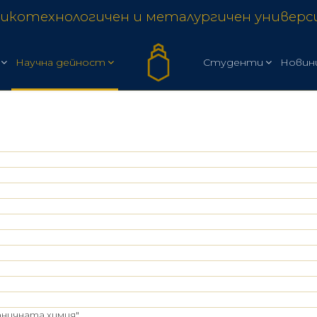
икотехнологичен и металургичен универ
Научна дейност
Студенти
Новин
аничната химия"