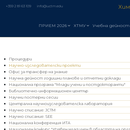
Хим
+359 2 81 63 109
info@uctm.edu
ПРИЕМ 2026
ХТМУ
Учебна дейност
Процедури
Научно-изследователски проекти
Офис за трансфер на знание
Научна дейност годишни планове и отчетни доклади
Национална програма "Млади учени и постдокторанти"
Библиотечно-информационен център
Научни постерни сесии
Централна научноизследователска лаборатория
Научно списание: JCTM
Научно списание: SEE
Национална конференция ИТА
Национален конкурс "Изявен млад учен в областта на орг