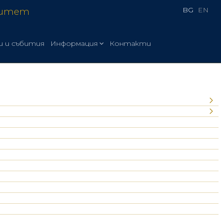
BG
EN
ситет
и и събития
Информация
Контакти