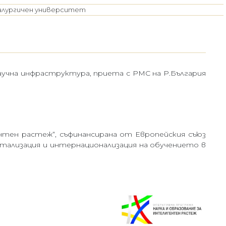
талургичен университет
чна инфраструктура, приета с РМС на Р.България
нтен растеж“, съфинансирана от Европейския съюз
тализация и интернационализация на обучението в