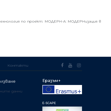
технология по проект: МОДЕРН-А: МОДЕРНизация в
Контакти
Еразъм+
олзване
чните данни
E-SCAPE