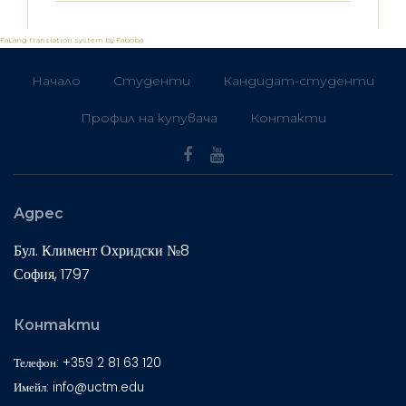
FaLang translation system by Faboba
Начало
Студенти
Кандидат-студенти
Профил на купувача
Контакти
Адрес
Бул. Климент Охридски №8
София, 1797
Контакти
Телефон: +359 2 81 63 120
Имейл: info@uctm.edu