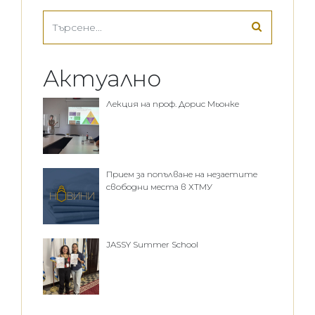
Актуално
Лекция на проф. Дорис Мьонке
Прием за попълване на незаетите
свободни места в ХТМУ
JASSY Summer School