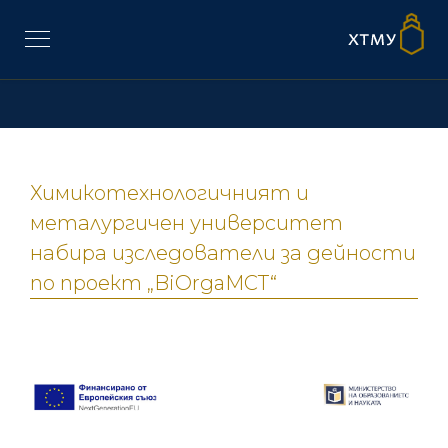
Химикотехнологичният и
металургичен университет
набира изследователи за дейности
по проект „BiOrgaMCT“