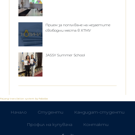
Прием за попълване на незаетите
свободни места в ХТМУ
JASSY Summer School
FaLang translation system by Faboba
Начало
Студенти
Кандидат-студенти
Профил на купувача
Контакти