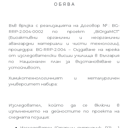
О Б Я В А
Във връзка с реализацията на
Договор №: BG-
RRP-2.004-0002 по проект „BiOrgaMCT“
(Биоактивни органични и неорганични
авангардни материали и чисти технологии),
процедура: BG-RRP-2.004 – Създаване на мрежа
от изследователски висши училища в България
по Национален план за възстановяване и
устойчивост,
Химикотехнологичният и металургичен
университет набира:
Изследовател, който да се включи в
изпълнението на дейностите по проекта на
следната позиция:
Изследовател (Старши сътрудник, R2) – 1