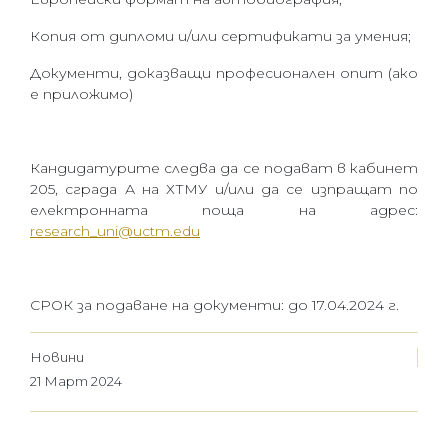
Копия от дипломи и/или сертификати за умения;
Документи, доказващи професионален опит (ако
е приложимо)
Кандидатурите следва да се подават в кабинет
205, сграда А на ХТМУ и/или да се изпращат по
електронната поща на адрес:
research_uni@uctm.edu
СРОК за подаване на документи: до 17.04.2024 г.
Новини
21 Март 2024