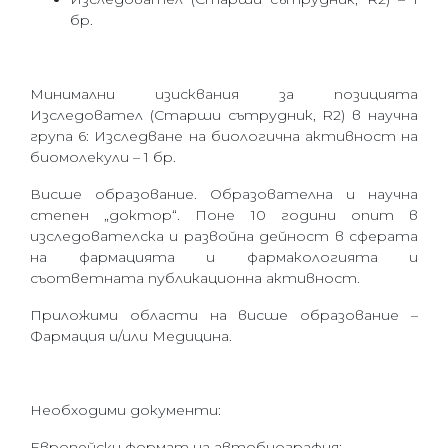
бр.
Минимални изисквания за позицията
Изследовател (Старши сътрудник, R2) в научна
група
6
: Изследване на биологична активност на
биомолекули – 1 бр.
Висше образование. Образователна и научна
степен „доктор“. Поне 10 години опит в
изследователска и развойна дейност в сферата
на фармацията и фармакологията и
съответната публикационна активност.
Приложими области на висше образование –
Фармация и/или Медицина.
Необходими документи:
Европейски формат на автобиография;