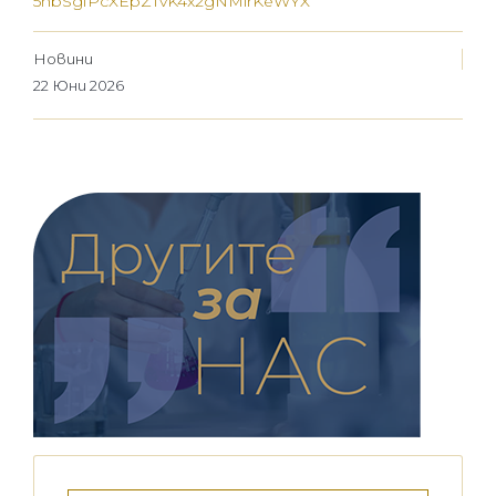
5hbSgfPcXEpZTvK4x2gNMlrKeWYX
Новини
22 Юни 2026