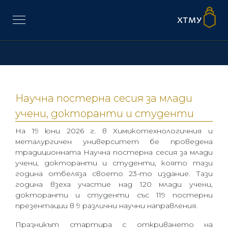
Научна постерна сесия за млади
учени, докторанти и студенти
На
19
юни 202
6
г. в Химикотехнологичния и
металургичен университет бе проведена
традиционната Научна постерна сесия за млади
учени, докторанти и студенти, която тази
година отбеляза своето 23-то издание. Тази
година взеха участие над 120 млади учени,
докторанти и студенти със 119 постерни
презентации в 9 различни научни направления.
Празникът стартира с откриването на