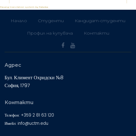
FaLang translation system by Faboba
Начало
Студенти
Кандидат-студенти
Профил на купувача
Контакти
Адрес
Бул. Климент Охридски №8
София, 1797
Контакти
Телефон: +359 2 81 63 120
Имейл: info@uctm.edu