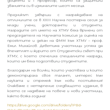
доценти и 1 професор, които са защитили
званията си в изминалите шест месеца.
Празникът завърши с награждаване на
отличилите се в XX
I
II Научна постерна сесия за
млади учени, докторанти и студенти.
Наградите от името на ХТМУ бяха връчени от
председателя на Научната комисия за оценка на
проектите и декан на ФММ към ХТМУ – проф.
Емил Михайлов. Деветима участници успяха да
впечатлят и журито от Студентски съвет при
ХТМУ, с което спечелиха специалните награди,
които им бяха подготвили студентите.
Благодарим на всички, които участваха и които
демонстрираха своя талант, интерес към
науката и стремеж към нови постижения!
Очакваме с нетърпение следващото издание, в
което се надяваме на повече и нови участници,
както всяка година!
https://drive.google.com/
drive/folders/1PBd-