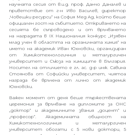
научната сесия от в.и.д. проф. Данчо Даналев и
приветствие от г-н Иво Василев, директор
‚Човешки ресурси“ на София Мед Ад, който беше
официален гост на събитието. Откриването на
сесията бе съпроводено и от връчването
на наградата в
IX
Националния конкурс „Изявен
млад учен в областта на органичната химия“ на
името на академик Иван Юхновски, организиран
от Химикотехнологичния и металургичен
университет и Съюза на химиците в България.
Носител на отличието е гл. ас. д-р инж. Савина
Стоянова от Софийски университет, чиятоа
награда бе връчена от лично от академик
Юхновски.
Важен момент от деня беше тържествената
церемония за връчване на дипломите за ОНС
„доктор“ и академичните звания „доцент“ и
„професор“. Академичната общност на
Химикотехнологичния и металургичен
университет обогати с 5 нови доктори, 5