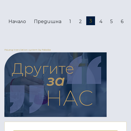
3
Начало
Предишна
1
2
4
5
6
FaLang translation system by Faboba