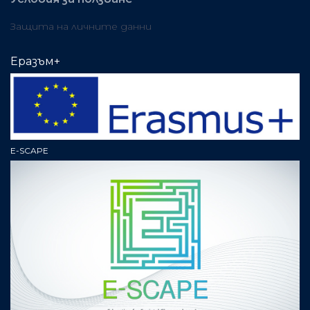
Защита на личните данни
Еразъм+
E-SCAPE