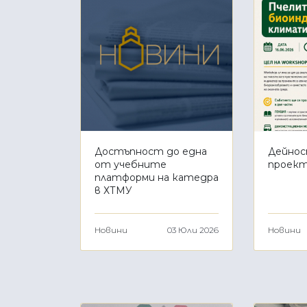
Достъпност до една
Дейнос
от учебните
проект
платформи на катедра
в ХТМУ
Новини
03 Юли 2026
Новини