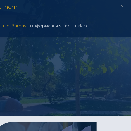
BG
EN
ситет
и и събития
Информация
Контакти