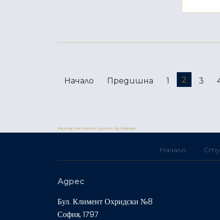
2
Начало
Предишна
1
3
FaLang translation system by Faboba
Начало
Сту
Адрес
Бул. Климент Охридски №8
София, 1797