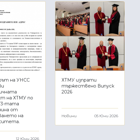
рът на УНСС
ХТМУ изпрати
ви
тържествено Випуск
ичната
2026
т на ХТМУ по
73-тата
нина от
ването на
Новини
05 Юни 2026
ситета.
12 Юни 2026