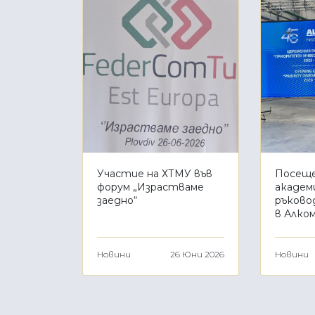
Участие на ХТМУ във
Посеще
форум „Израстваме
академ
заедно“
ръково
в Алко
Новини
26 Юни 2026
Новини