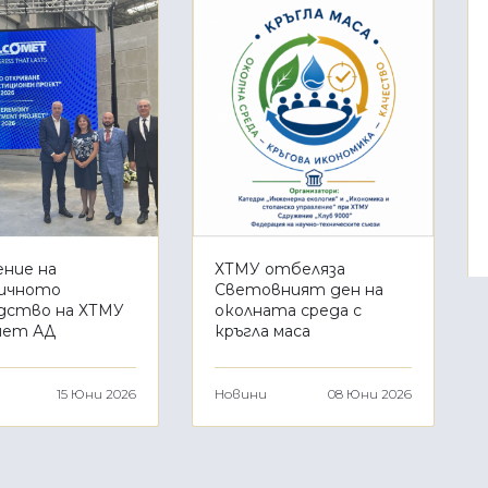
ние на
ХТМУ отбеляза
ичното
Световният ден на
дство на ХТМУ
околната среда с
мет АД
кръгла маса
15 Юни 2026
Новини
08 Юни 2026