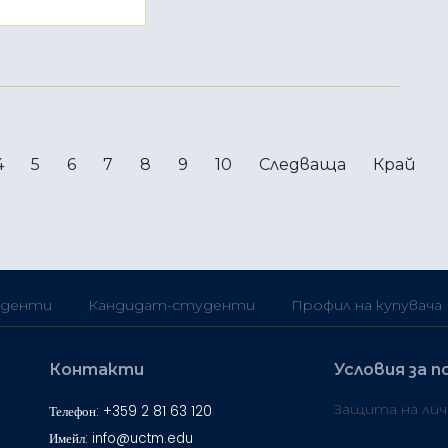
4
5
6
7
8
9
10
Следваща
Край
денти
Кандидат-студенти
Профил на купувача
Контакти
Условия за п
Защита на ли
Телефон: +359 2 81 63 120
Имейл: info@uctm.edu