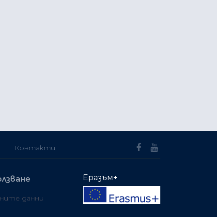
Контакти
Еразъм+
олзване
чните данни