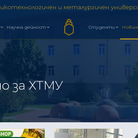
икотехнологичен и металургичен универ
Научна дейност
Студенти
Новин
о за ХТМУ