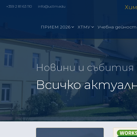
Хим
+359 2 81 63 110
info@uctm.edu
ПРИЕМ 2026
ХТМУ
Учебна дейност
Новини и събития
Всичко актуалн