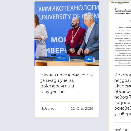
Научна постерна сесия
Ректо
за млади учени,
поздра
докторанти и
академ
студенти
общнос
повод 
годиш
основа
Новини
22 Юни 2026
универ
Новини