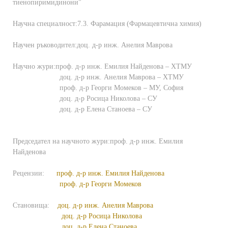
тиенопиримидинони"
Научна специалност:
7.3. Фарамация (Фармацевтична химия)
Научен ръководител:
доц. д-р инж. Анелия Маврова
Научно жури:
проф. д-р инж. Емилия Найденова – ХТМУ
доц. д-р инж. Анелия Маврова – ХТМУ
проф. д-р Георги Момеков – МУ, София
доц. д-р Росица Николова – СУ
доц. д-р Елена Станоева – СУ
Председател на научното жури:
проф. д-р инж. Емилия
Найденова
Рецензии:
проф. д-р инж. Емилия Найденова
проф. д-р Георги Момеков
Становища
:
доц. д-р инж. Анелия Маврова
доц. д-р Росица Николова
доц. д-р Елена Станоева