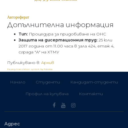
Автореферат
Допълнителна информация
Тип:
Процедура за придобиване на ОНС
Защита на дисертационния труд:
25 юли
2017 година от 11.00 часа в зала 424, етаж 4,
сграда "А" на ХТМУ
Публикувано в:
Архив
FaLang translation system by Faboba
Начало
Студенти
Кандидат-студенти
Профил на купувача
Контакти
Адрес