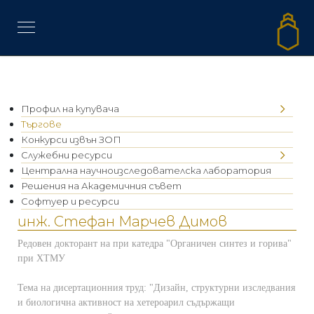
Профил на купувача
Търгове
Конкурси извън ЗОП
Служебни ресурси
Централна научноизследователска лаборатория
Решения на Академичния съвет
Софтуер и ресурси
инж. Стефан Марчев Димов
Редовен докторант на при катедра "Органичен синтез и горива"
при ХТМУ
Тема на дисертационния труд
:
"Дизайн, структурни изследвания
и биологична активност на хетероарил съдържащи