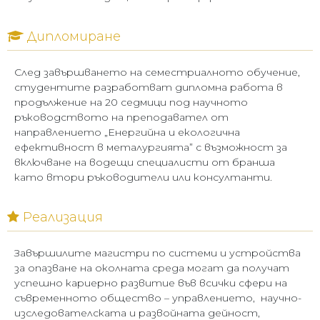
Дипломиране
След завършването на семестриалното обучение,
студентите разработват дипломна работа в
продължение на 20 седмици под научното
ръководството на преподавател от
направлението „Енергийна и екологична
ефективност в металургията” с възможност за
включване на водещи специалисти от бранша
като втори ръководители или консултанти.
Реализация
Завършилите магистри по системи и устройства
за опазване на околната среда могат да получат
успешно кариерно развитие във всички сфери на
съвременното общество – управлението, научно-
изследователската и развойната дейност,