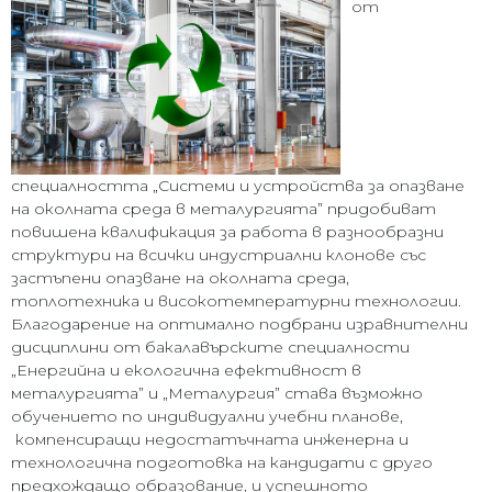
от
специалността „Системи и устройства за опазване
на околната среда в металургията” придобиват
повишена квалификация за работа в разнообразни
структури на всички индустриални клонове със
застъпени опазване на околната среда,
топлотехника и високотемпературни технологии.
Благодарение на оптимално подбрани изравнителни
дисциплини от бакалавърските специалности
„Енергийна и екологична ефективност в
металургията” и „Металургия” става възможно
обучението по индивидуални учебни планове,
компенсиращи недостатъчната инженерна и
технологична подготовка на кандидати с друго
предхождащо образование, и успешното