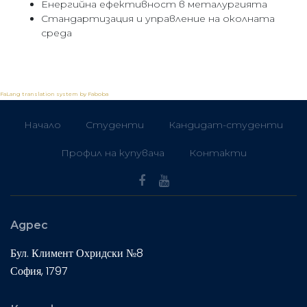
Енергийна ефективност в металургията
Стандартизация и управление на околната
среда
FaLang translation system by Faboba
Начало
Студенти
Кандидат-студенти
Профил на купувача
Контакти
Адрес
Бул. Климент Охридски №8
София, 1797