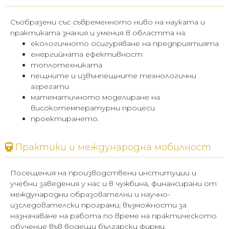
Съобразени със съвременното ниво на науката и
практиката знания и умения в областта на:
екологичното осигуряване на предприятията
енергийната ефективност
топлотехниката
пещните и извънпещните технологични
агрегати
математичното моделиране на
високотемпературни процеси
проектирането.
Практики и международна мобилност
Посещения на производствени институции и
учебни заведения у нас и в чужбина, финансирани от
международни образователни и научно-
изследователски програми; възможности за
назначаване на работа по време на практическото
обучение във водещи български фирми.