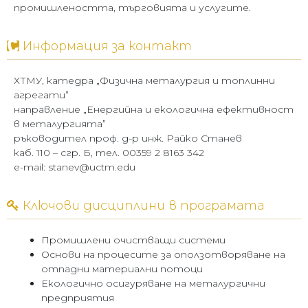
промишлеността, търговията и услугите.
Информация за контакт
ХТМУ, катедра „Физична металургия и топлинни
агрегати”
направление „Енергийна и екологична ефективност
в металургията”
ръководител проф. д-р инж. Райко Станев
каб. 110 – сгр. Б, тел. 00359 2 8163 342
e-mail: stanev@uctm.edu
Ключови дисциплини в програмата
Промишлени очистващи системи
Основи на процесите за оползотворяване на
отпадни материални потоци
Екологично осигуряване на металургични
предприятия