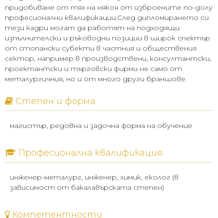
придобиване от тях на някоя от изброените по-долу
професионални квалификации.След дипломирането си
тези кадри могат да работят на подходящи
изпълнителски и ръководни позиции в широк спектър
от стопански субекти в частния и обществения
сектор, например в производствени, консултантски,
проектантски и търговски фирми не само от
металургичния, но и от много други браншове.
Степен и форма
магистър, редовна и задочна форма на обучение
Професионална квалификация
инженер-металург, инженер, химик, еколог (в
зависимост от бакалавърската степен)
Компетентности