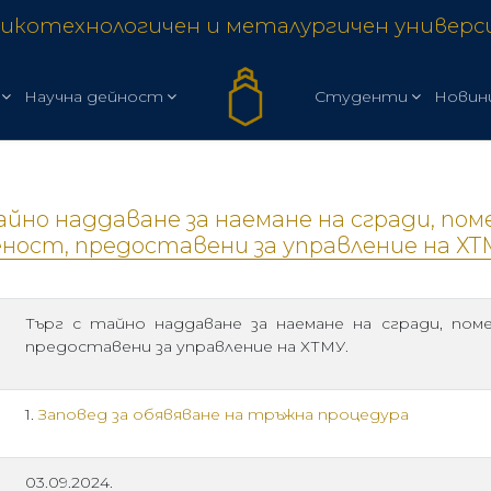
икотехнологичен и металургичен универ
Научна дейност
Студенти
Новин
айно наддаване за наемане на сгради, п
ност, предоставени за управление на ХТ
Търг с тайно наддаване за наемане на сгради, по
предоставени за управление на ХТМУ.
1.
Заповед за обявяване на тръжна процедура
03.09.2024.