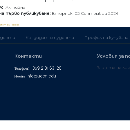
с:
Активна
на първо публикуване:
Вторник, 03 Септември 2024
ystem by Faboba
денти
Кандидат-студенти
Профил на купувача
Контакти
Условия за п
Защита на ли
Телефон: +359 2 81 63 120
Имейл: info@uctm.edu