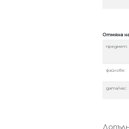
Отмяна на
предмет:
файлове:
дата/час:
Допъл