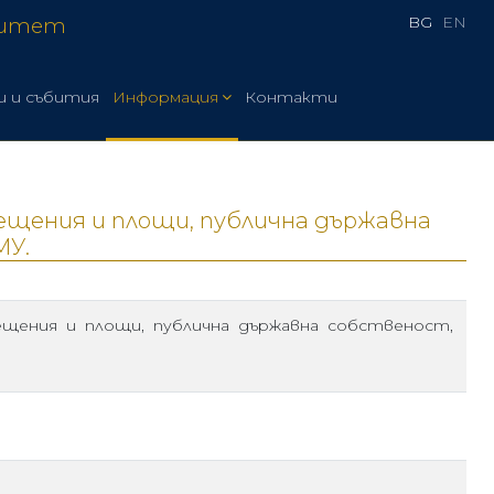
BG
EN
ситет
и и събития
Информация
Контакти
омещения и площи, публична държавна
МУ.
мещения и площи, публична държавна собственост,