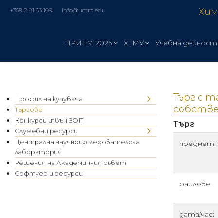
Хим
+359 2 81 63 109
info@uctm.edu
ПРИЕМ 2026
ХТМУ
Учебна дейност
Търг с т
Профил на купувача
собстве
Търгове
Конкурси извън ЗОП
Търг
Служебни ресурси
Централна научноизследователска
предмет:
лаборатория
Решения на Академичния съвет
Софтуер и ресурси
файлове:
дата/час: