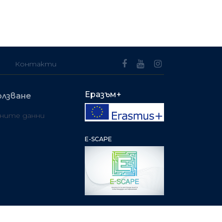
Контакти
Еразъм+
олзване
чните данни
E-SCAPE