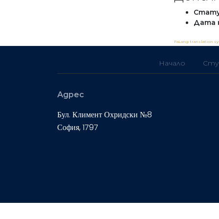
Стату
Дата 
FaLang translation s
Начало
Сту
Адрес
Бул. Климент Охридски №8
София, 1797