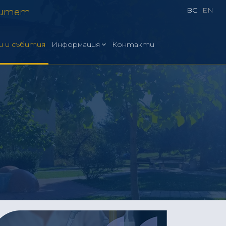
BG
EN
ситет
и и събития
Информация
Контакти