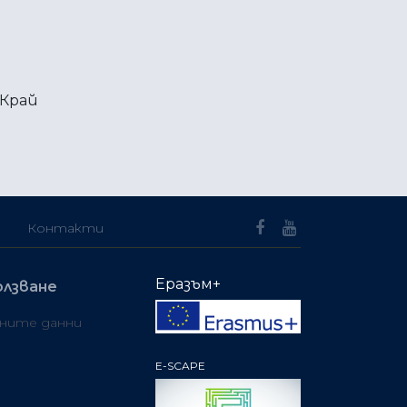
Край
Контакти
Еразъм+
олзване
чните данни
E-SCAPE