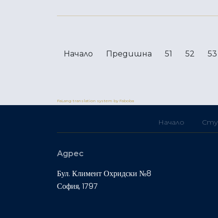
Начало
Предишна
51
52
53
FaLang translation system by Faboba
Начало
Сту
Адрес
Бул. Климент Охридски №8
София, 1797