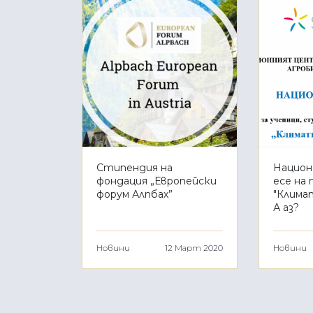
Стипендия на
Национ
фондация „Европейски
есе на
форум Алпбах”
"Клима
А аз?
Новини
12 Март 2020
Новини