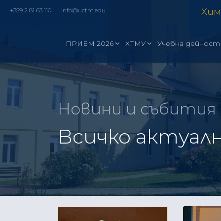
Хим
+359 2 81 63 110
info@uctm.edu
ПРИЕМ 2026
ХТМУ
Учебна дейност
Новини и събития
Всичко актуалн