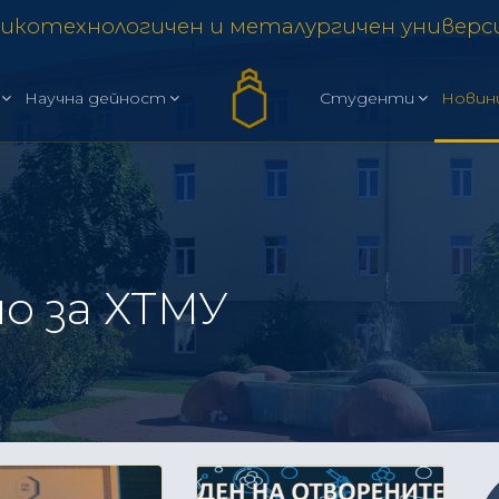
икотехнологичен и металургичен универ
Научна дейност
Студенти
Новин
о за ХТМУ