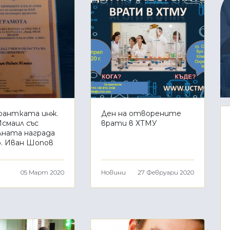
антката инж.
Ден на отворените
Исмаил със
врати в ХТМУ
лната награда
ф. Иван Шопов
05 Март 2020
Новини
27 Февруари 2020