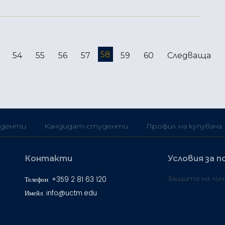
58
54
55
56
57
59
60
Следваща
денти
Кандидат-студенти
Профил на купувача
Контакти
Условия за п
Защита на ли
Телефон: +359 2 81 63 120
Имейл: info@uctm.edu