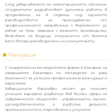
След завършването на семестриалното обучение,
студентите разработват дипломна работа в
продължение на 8 седмици под научното
ръководството на преподавател от
професионалното направление с възможност за
:
избор на тема, свързана с реалното производство;
включване на водещи специалисти от
бизнеса
като втори ръководители или консултанти.
Реализация
С подкрепата на металургичните фирми в България, на
завършилите бакалаври по Металургия се дава
възможност за
успешн
а
професионална реализация
и
израстване.
Завършилите бакалаври могат да получат
успешно кариерно развитие във всички сфери на
съвременното общество – управлението, научно-
изследователската и развойна дейност,
промишлеността, търговията и услугите.