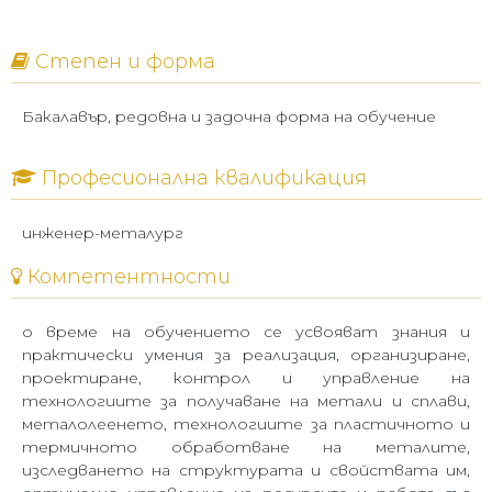
Степен и форма
Б
акалавър, редовна и задочна форма на обучение
Професионална квалификация
инженер-металург
Компетентности
о време на обучението
се
усвояват знания и
практически умения за реализация, организиране,
проектиране, контрол и управление на
технологиите за получаване на метали и сплави,
металолеенето, технологиите за пластичното и
термичното обработване на металите,
изследването на структурата и свойствата им
,