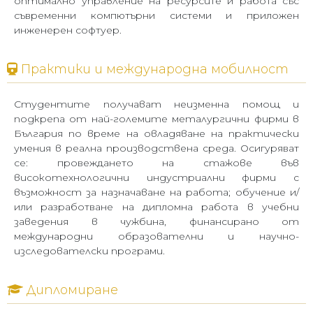
оптимално управление на ресурси
те и работа със
съвременни компютърни системи и приложен
инженерен софтуер.
Практики и международна мобилност
Студентите получават неизменна помощ и
подкрепа от най-големите металургични фирми в
България по време на овладяване на практически
умения в реална производствена среда
. Осигуряват
се: провеждането на
стажове във
високотехнологични индустриални фирми
с
възможност за назначаване на работа
;
обучение
и/
или разработване на дипломна работа
в учебни
заведения в чужбина, финансиран
о
от
международни образователни и научно-
изследователски програми.
Дипломиране