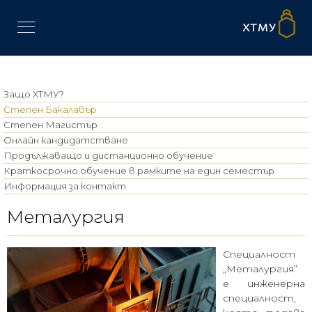
Защо ХТМУ?
Степен Бакалавър
Степен Магистър
Онлайн кандидатстване
Продължаващо и дистанционно обучение
Краткосрочно обучение в рамките на един семестър
Информация за контакт
Металургия
Специалност
„Металургия”
е инженерна
специалност,