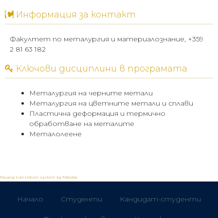
Информация за контакт
Факултет по металургия и материалознание, +359
2 81 63 182
Ключови дисциплини в програмата
Металургия на черните метали
Металургия на цветните метали и сплави
Пластична деформация и термично
обработване на металите
Металолеене
FaLang translation system by Faboba
Начало
Студенти
Кандидат-студенти