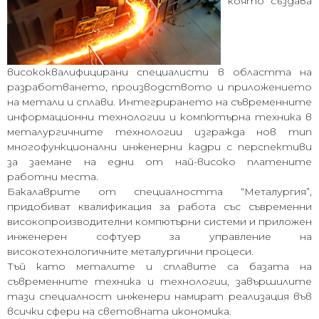
която създава
висококвалифицирани специалисти в областта на
разработването, производството и приложението
на метали и сплави. Интегрирането на съвременните
информационни технологии и компютърна техника в
металургичните технологии изгражда нов тип
многофункционални инженерни кадри с перспективи
за заемане на едни от най-високо платените
работни места.
Бакалаврите от специалността
“Металургия”,
придобиват квалификация за работа със съвременни
високопроизводителни компютърни системи и приложен
инженерен софтуер за управление на
високотехнологичните металургични процеси.
Тъй като металите и сплавите са базата на
съвременните техника и технологии, завършилите
тази специалност инженери намират реализация във
всички сфери на световната икономика.