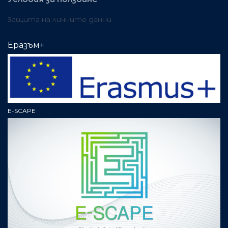
Защита на личните данни
Еразъм+
E-SCAPE