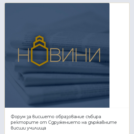
Форум за висшето образование събира
ректорите от Сдружението на държавните
висши училища