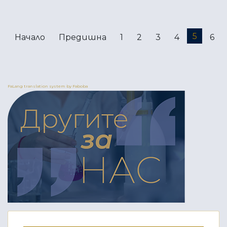
5
Начало
Предишна
1
2
3
4
6
FaLang translation system by Faboba