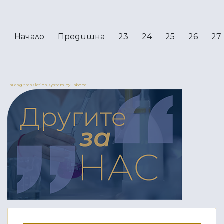
Начало
Предишна
23
24
25
26
27
FaLang translation system by Faboba