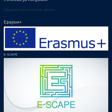
Защита на личните данни
Еразъм+
E-SCAPE